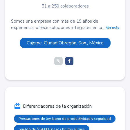
51 a 250 colaboradores
Somos una empresa con más de 19 años de
experiencia, ofrece soluciones integrales en la
...Ver más
administración de recursos humanos. Ayudamos a las
empresas a enfocarse en su negocio mientras
Cajeme, Ciudad Obregón, Son., México
nosotros nos encargamos del talento, procesos y
cumplimiento normativo.
Diferenciadores de la organización
Prestaciones de ley, bono de productividad y seguridad
Sueldo de $14,000 pesos brutos al mes