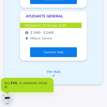
AYUDANTE GENERAL
Publicación:
30 de julio, 2026
$ 2440 - $ 2440
México, Sonora
Conocer más
Ver más
Soy
EVA
, tu asistente virtual
👋